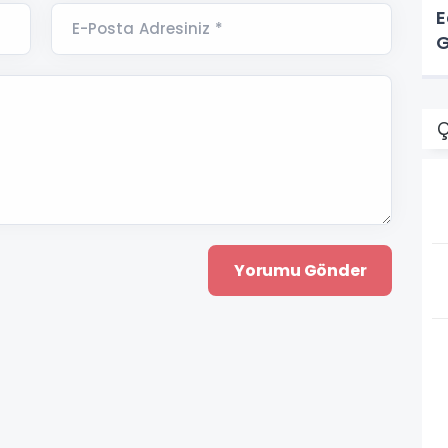
E
E-Posta Adresiniz *
G
Ç