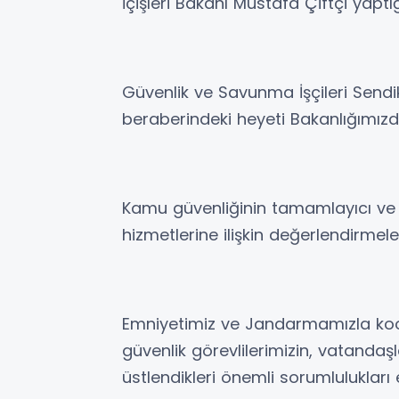
İçişleri Bakanı Mustafa Çiftçi yapt
Güvenlik ve Savunma İşçileri Send
beraberindeki heyeti Bakanlığımızda
Kamu güvenliğinin tamamlayıcı ve 
hizmetlerine ilişkin değerlendirmel
Emniyetimiz ve Jandarmamızla koo
güvenlik görevlilerimizin, vatandaş
üstlendikleri önemli sorumlulukları e