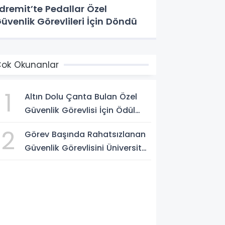
dremit’te Pedallar Özel
üvenlik Görevlileri İçin Döndü
ok Okunanlar
1
Altın Dolu Çanta Bulan Özel
Güvenlik Görevlisi İçin Ödül
Töreni
2
Görev Başında Rahatsızlanan
Güvenlik Görevlisini Üniversite
Yönetimi Hastanede Ziyaret
Etti