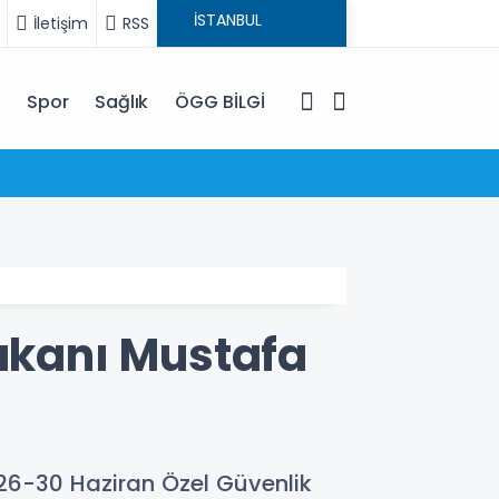
İletişim
RSS
i
Spor
Sağlık
ÖGG BİLGİ
10:25
KAAN U
Bakanı Mustafa
 26-30 Haziran Özel Güvenlik