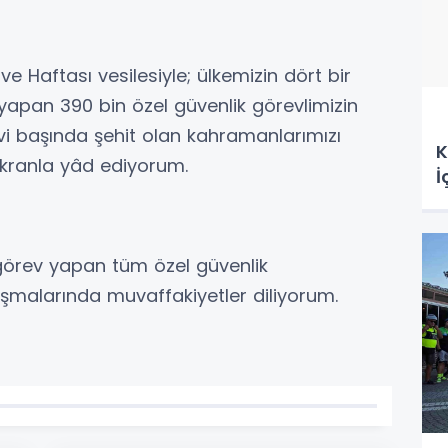
 Haftası vesilesiyle; ülkemizin dört bir
yapan 390 bin özel güvenlik görevlimizin
vi başında şehit olan kahramanlarımızı
K
ükranla yâd ediyorum.
İ
 görev yapan tüm özel güvenlik
lışmalarında muvaffakiyetler diliyorum.